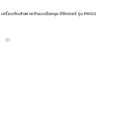
เครื่องตัดเส้นพาสต้าแบบมือหมุน ดีชีตเตอร์ รุ่น PMS12