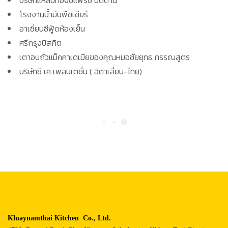
โรงงานน้ำมันพืชเชียร์
อาเซี่ยนซีฟู้ดห้องเย็น
ศรีกรุงบิสกิต
เตาอบถั่วแม็คคาเดเมียของคุณหมอชัยยุทธ กรรณสูตร
บริษัทซี เค เพลนเตชั่น ( อิตาเลี่ยน-ไทย)
Kluaynamthai Kitchen Co., Ltd.