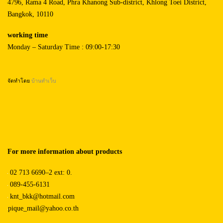
4796, Rama 4 Road, Phra Khanong Sub-district, Khlong Toei District,
Bangkok, 10110
working time
Monday – Saturday Time : 09:00-17:30
จัดทำโดย
บ้านทำเว็บ
For more information about products
02 713 6690–2 ext: 0.
089-455-6131
knt_bkk@hotmail.com
pique_mail@yahoo.co.th