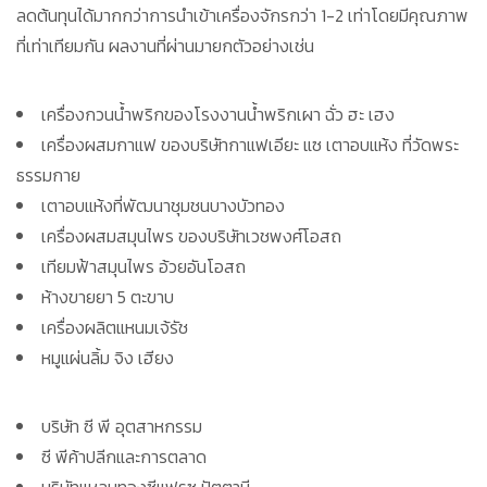
ลดต้นทุนได้มากกว่าการนำเข้าเครื่องจักรกว่า 1-2 เท่าโดยมีคุณภาพ
ที่เท่าเทียมกัน ผลงานที่ผ่านมายกตัวอย่างเช่น
เครื่องกวนน้ำพริกของโรงงานน้ำพริกเผา ฉั่ว ฮะ เฮง
เครื่องผสมกาแฟ ของบริษัทกาแฟเอียะ แซ เตาอบแห้ง ที่วัดพระ
ธรรมกาย
เตาอบแห้งที่พัฒนาชุมชนบางบัวทอง
เครื่องผสมสมุนไพร ของบริษัทเวชพงศ์โอสถ
เทียมฟ้าสมุนไพร อ้วยอันโอสถ
ห้างขายยา 5 ตะขาบ
เครื่องผลิตแหนมเจ้รัช
หมูแผ่นลิ้ม จิง เฮียง
บริษัท ซี พี อุตสาหกรรม
ซี พีค้าปลีกและการตลาด
บริษัทแหลมทองซีแฟรซ ปัตตานี