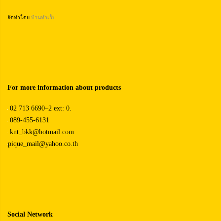
จัดทำโดย
บ้านทำเว็บ
For more information about products
02 713 6690–2 ext: 0.
089-455-6131
knt_bkk@hotmail.com
pique_mail@yahoo.co.th
Social Network