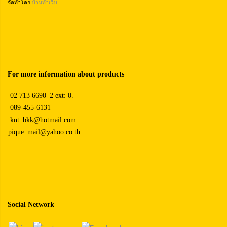
จัดทำโดย
บ้านทำเว็บ
For more information about products
02 713 6690–2 ext: 0.
089-455-6131
knt_bkk@hotmail.com
pique_mail@yahoo.co.th
Social Network